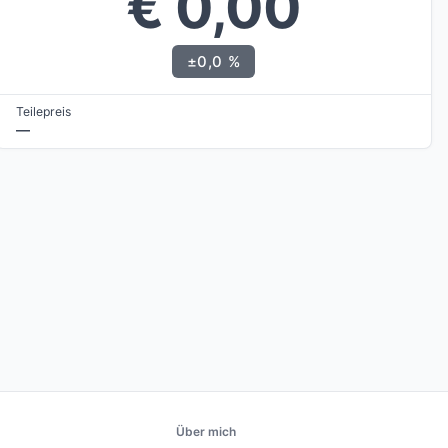
€ 0,00
±0,0 %
Teilepreis
—
Über mich