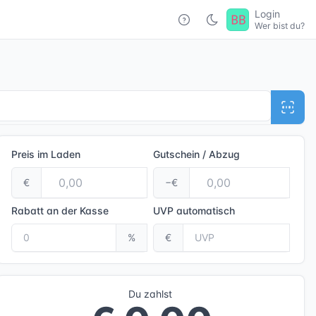
Login
Wer bist du?
Preis im Laden
Gutschein / Abzug
€
−€
Rabatt an der Kasse
UVP
automatisch
%
€
Du zahlst