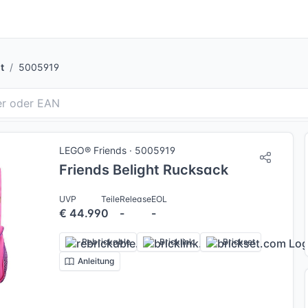
t
5005919
LEGO® Friends · 5005919
Friends Belight Rucksack
UVP
Teile
Release
EOL
€ 44.99
0
-
-
Rebrickable
Bricklink
Brickset
Anleitung