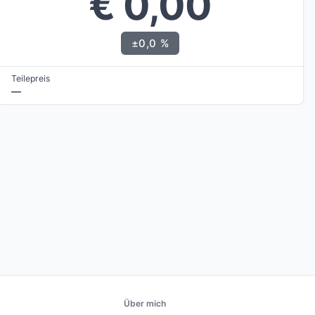
€ 0,00
±0,0 %
Teilepreis
—
Über mich