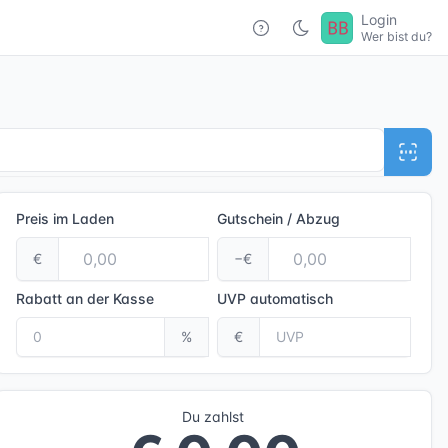
Login
Wer bist du?
Preis im Laden
Gutschein / Abzug
€
−€
Rabatt an der Kasse
UVP
automatisch
%
€
Du zahlst