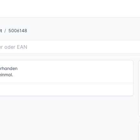
t
5006148
vorhanden
einmal.