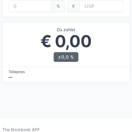
%
€
Du zahlst
€ 0,00
±0,0 %
Teilepreis
—
The Brickbank APP