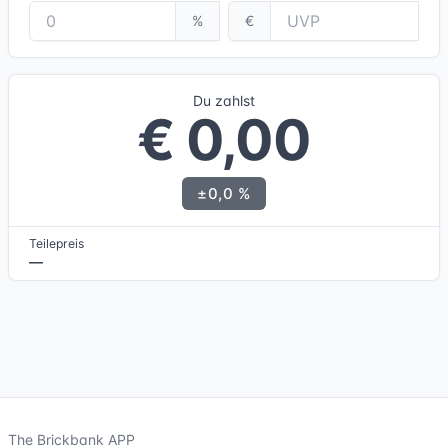
%
€
Du zahlst
€ 0,00
±0,0 %
Teilepreis
—
The Brickbank APP