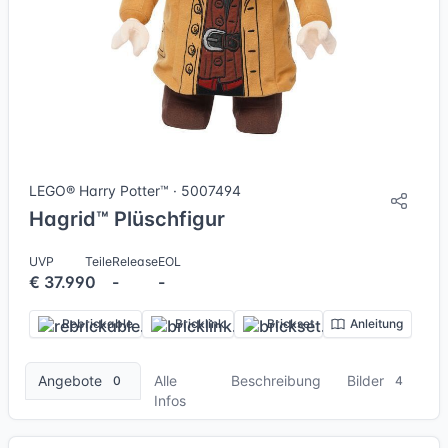
4 Bilder
LEGO® Harry Potter™ · 5007494
Hagrid™ Plüschfigur
UVP
Teile
Release
EOL
€ 37.99
0
-
-
Rebrickable
Bricklink
Brickset
Anleitung
Angebote
Alle
Beschreibung
Bilder
0
4
Infos