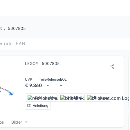
t
5007805
LEGO® · 5007805
UVP
Teile
Release
EOL
€ 9.36
0
-
-
Rebrickable
Bricklink
Brickset
Anleitung
fos
Bilder
1