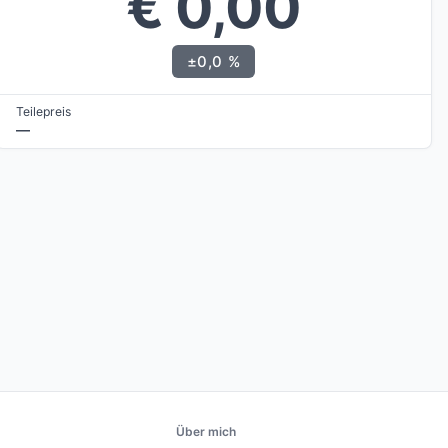
€ 0,00
±0,0 %
Teilepreis
—
Über mich