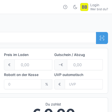
Login
Wer bist du?
Preis im Laden
Gutschein / Abzug
€
−€
Rabatt an der Kasse
UVP
automatisch
%
€
Du zahlst