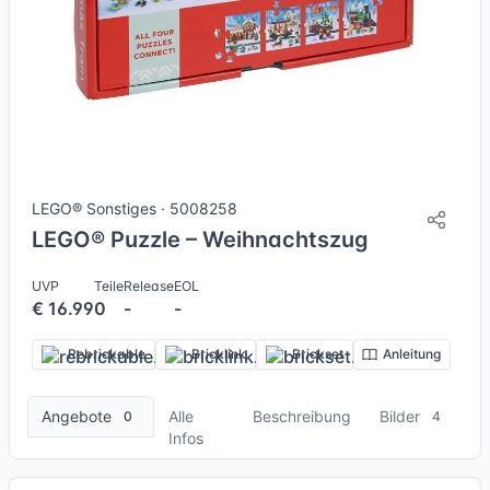
4 Bilder
LEGO® Sonstiges · 5008258
LEGO® Puzzle – Weihnachtszug
UVP
Teile
Release
EOL
€ 16.99
0
-
-
Rebrickable
Bricklink
Brickset
Anleitung
Angebote
Alle
Beschreibung
Bilder
0
4
Infos