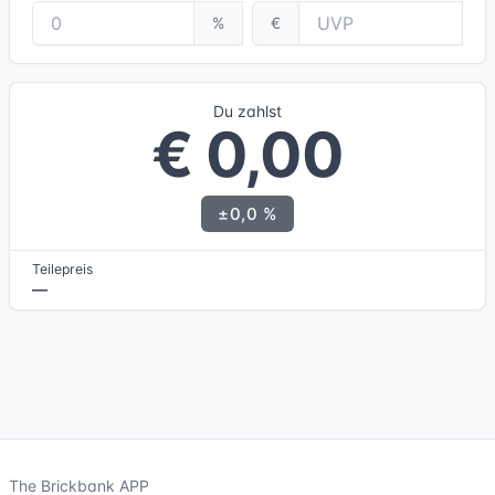
%
€
Du zahlst
€ 0,00
±0,0 %
Teilepreis
—
The Brickbank APP