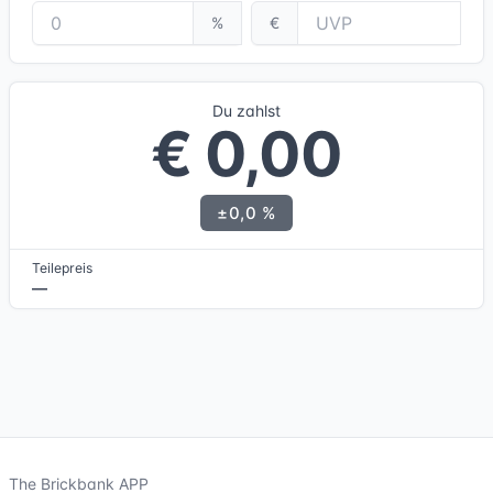
%
€
Du zahlst
€ 0,00
±0,0 %
Teilepreis
—
The Brickbank APP