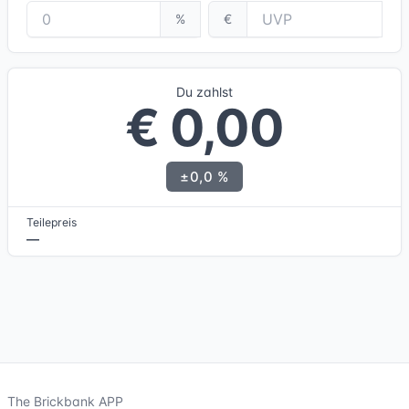
%
€
Du zahlst
€ 0,00
±0,0 %
Teilepreis
—
The Brickbank APP