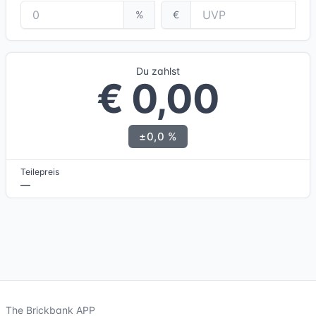
%
€
Du zahlst
€ 0,00
±0,0 %
Teilepreis
—
The Brickbank APP