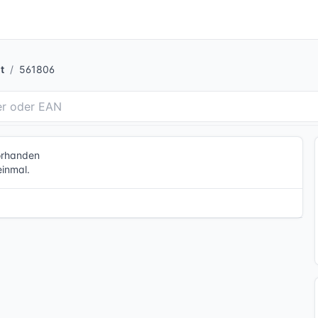
t
561806
vorhanden
einmal.