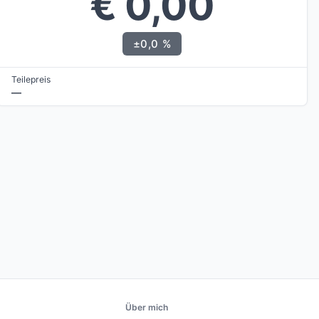
€ 0,00
±0,0 %
Teilepreis
—
Über mich