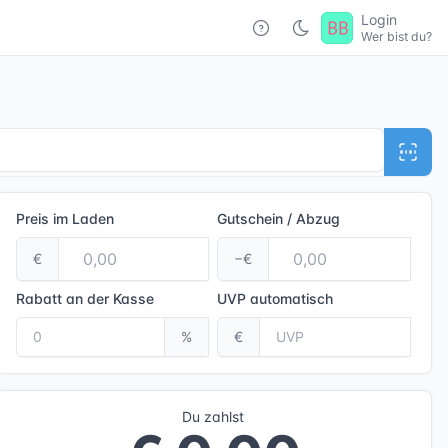
Login
Wer bist du?
Preis im Laden
Gutschein / Abzug
€
−€
Rabatt an der Kasse
UVP
automatisch
%
€
Du zahlst