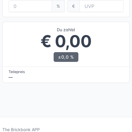
%
€
Du zahlst
€ 0,00
±0,0 %
Teilepreis
—
The Brickbank APP