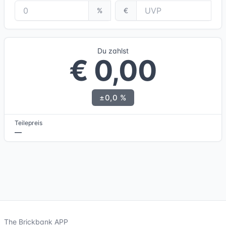
%
€
Du zahlst
€ 0,00
±0,0 %
Teilepreis
—
The Brickbank APP