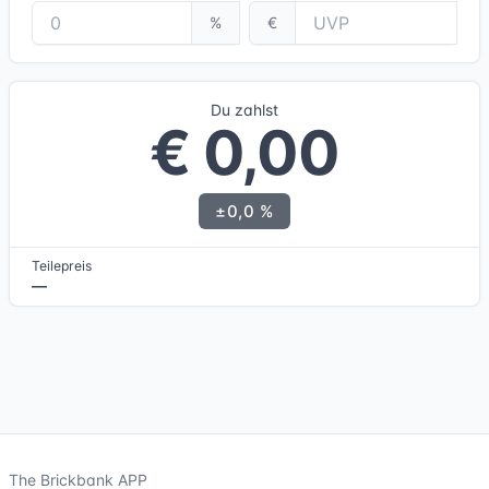
%
€
Du zahlst
€ 0,00
±0,0 %
Teilepreis
—
The Brickbank APP