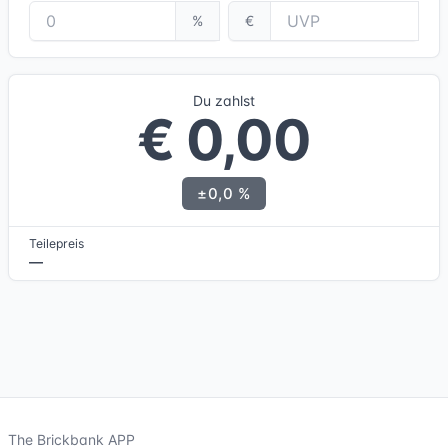
%
€
Du zahlst
€ 0,00
±0,0 %
Teilepreis
—
The Brickbank APP