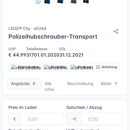
9 Bilder + 1 Videos
LEGO® City · 60244
Polizeihubschrauber-Transport
UVP
Teile
Release
EOL
€ 44.99
317
01.01.2020
31.12.2021
Rebrickable
Bricklink
Brickset
Anleitung
Angebote
Alle
Beschreibung
Bilder
0
9
Infos
Preis im Laden
Gutschein / Abzug
€
−€