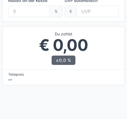
Rabatt an der Kasse
UVP
automatisch
%
€
Du zahlst
€ 0,00
±0,0 %
Teilepreis
—