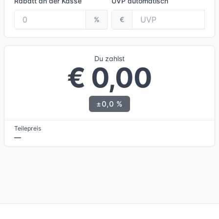
Rabatt an der Kasse
UVP
automatisch
%
€
Du zahlst
€ 0,00
±0,0 %
Teilepreis
—