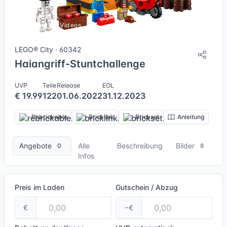
8 Bilder + 1 Videos
LEGO® City · 60342
Haiangriff-Stuntchallenge
UVP
Teile
Release
EOL
€ 19.99
122
01.06.2022
31.12.2023
Rebrickable
Bricklink
Brickset
Anleitung
Angebote
Alle
Beschreibung
Bilder
0
8
Infos
Preis im Laden
Gutschein / Abzug
€
−€