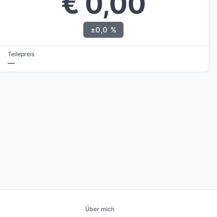
€ 0,00
±0,0 %
Teilepreis
—
Über mich