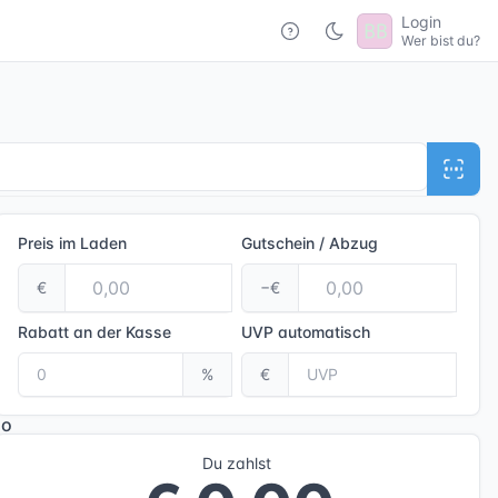
Login
Wer bist du?
Preis im Laden
Gutschein / Abzug
€
−€
Rabatt an der Kasse
UVP
automatisch
%
€
Du zahlst