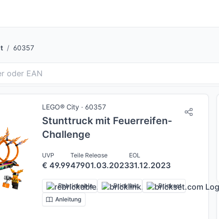
t
60357
LEGO® City · 60357
Stunttruck mit Feuerreifen-
Challenge
UVP
Teile
Release
EOL
€ 49.99
479
01.03.2023
31.12.2023
Rebrickable
Bricklink
Brickset
Anleitung