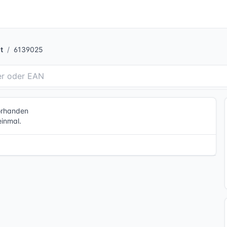
t
6139025
vorhanden
einmal.