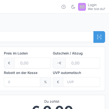
Login
Wer bist du?
Preis im Laden
Gutschein / Abzug
€
−€
Rabatt an der Kasse
UVP
automatisch
%
€
Du zahlst