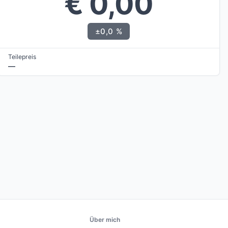
€ 0,00
±0,0 %
Teilepreis
—
Über mich