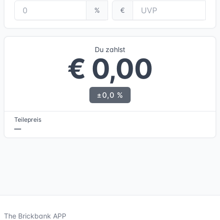
%
€
Du zahlst
€ 0,00
±0,0 %
Teilepreis
—
The Brickbank APP