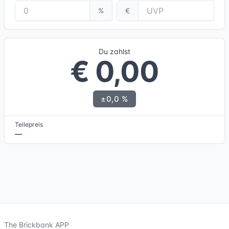
%
€
Du zahlst
€ 0,00
±0,0 %
Teilepreis
—
The Brickbank APP