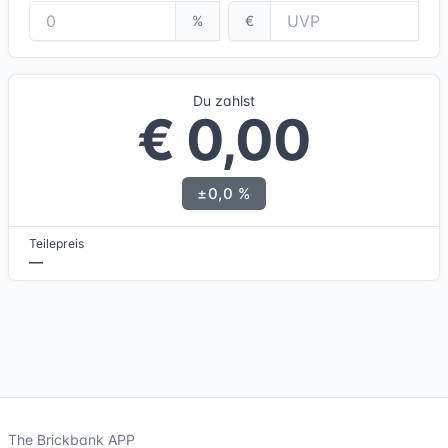
%
€
Du zahlst
€ 0,00
±0,0 %
Teilepreis
—
The Brickbank APP