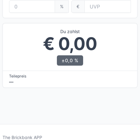
%
€
Du zahlst
€ 0,00
±0,0 %
Teilepreis
—
The Brickbank APP