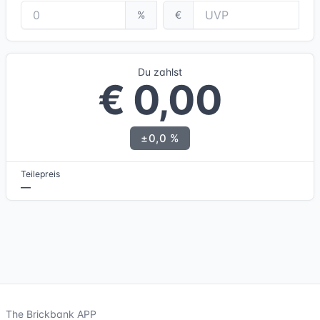
%
€
Du zahlst
€ 0,00
±0,0 %
Teilepreis
—
The Brickbank APP