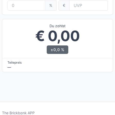
%
€
Du zahlst
€ 0,00
±0,0 %
Teilepreis
—
The Brickbank APP