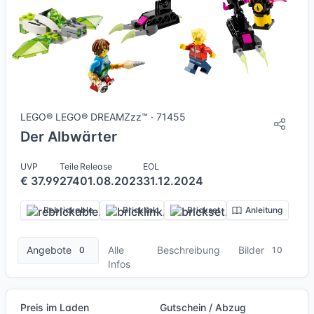
10 Bilder + 1 Videos
LEGO® LEGO® DREAMZzz™ · 71455
Der Albwärter
UVP
Teile
Release
EOL
€ 37.99
274
01.08.2023
31.12.2024
Rebrickable
Bricklink
Brickset
Anleitung
Angebote
Alle
Beschreibung
Bilder
0
10
Infos
Preis im Laden
Gutschein / Abzug