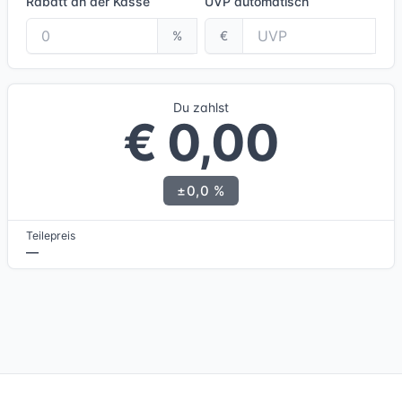
Rabatt an der Kasse
UVP
automatisch
%
€
Du zahlst
€ 0,00
±0,0 %
Teilepreis
—