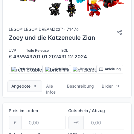
10 Bilder + 2 Videos
LEGO® LEGO® DREAMZzz™ · 71476
Zoey und die Katzeneule Zian
UVP
Teile
Release
EOL
€ 49.99
437
01.01.2024
31.12.2024
Rebrickable
Bricklink
Brickset
Anleitung
Angebote
Alle
Beschreibung
Bilder
0
10
Infos
Preis im Laden
Gutschein / Abzug
€
−€