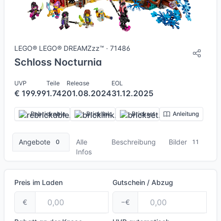
11 Bilder
LEGO® LEGO® DREAMZzz™ · 71486
Schloss Nocturnia
UVP
Teile
Release
EOL
€ 199.99
1.742
01.08.2024
31.12.2025
Rebrickable
Bricklink
Brickset
Anleitung
Angebote
Alle
Beschreibung
Bilder
0
11
Infos
Preis im Laden
Gutschein / Abzug
€
−€