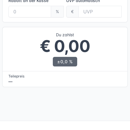
Rabatt an der Kasse
UVP
automatisch
%
€
Du zahlst
€ 0,00
±0,0 %
Teilepreis
—