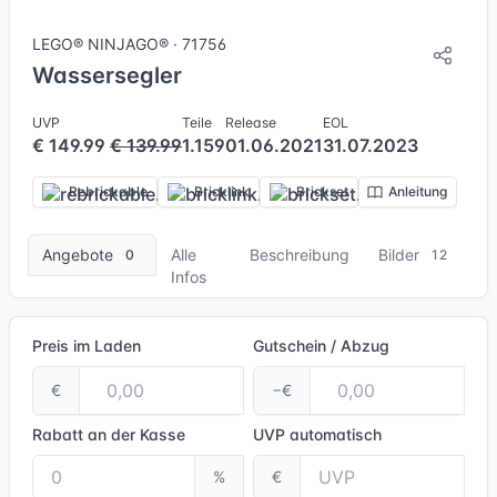
LEGO® NINJAGO® · 71756
Wassersegler
UVP
Teile
Release
EOL
€ 149.99
€ 139.99
1.159
01.06.2021
31.07.2023
Rebrickable
Bricklink
Brickset
Anleitung
Angebote
Alle
Beschreibung
Bilder
0
12
Infos
Preis im Laden
Gutschein / Abzug
€
−€
Rabatt an der Kasse
UVP
automatisch
%
€