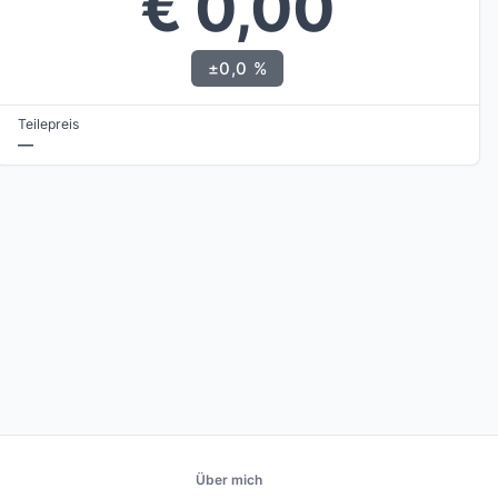
€ 0,00
±0,0 %
Teilepreis
—
Über mich