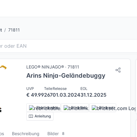
t
71811
LEGO® NINJAGO® · 71811
Arins Ninja-Geländebuggy
UVP
Teile
Release
EOL
€ 49.99
267
01.03.2024
31.12.2025
Rebrickable
Bricklink
Brickset
Anleitung
fos
Beschreibung
Bilder
8