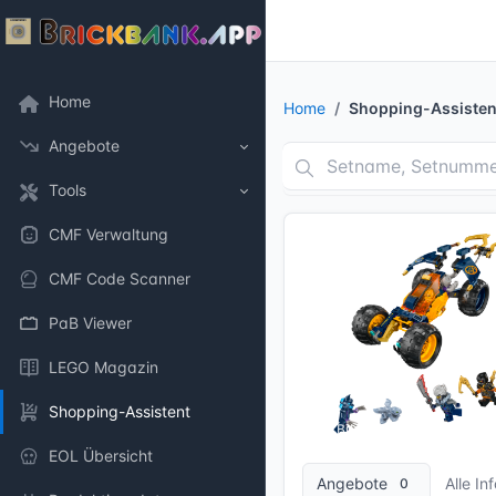
Home
Home
Shopping-Assisten
Angebote
Tools
CMF Verwaltung
CMF Code Scanner
PaB Viewer
LEGO Magazin
Shopping-Assistent
8 Bilder + 1 Videos
EOL Übersicht
Angebote
Alle In
0