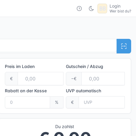
Login
Wer bist du?
Preis im Laden
Gutschein / Abzug
€
−€
Rabatt an der Kasse
UVP
automatisch
%
€
Du zahlst