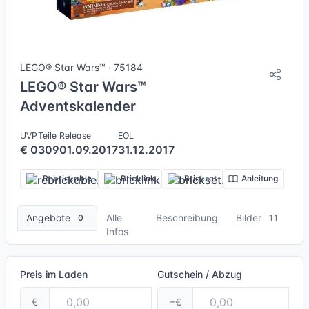
11 Bilder
LEGO® Star Wars™ · 75184
LEGO® Star Wars™
Adventskalender
UVP
Teile
Release
EOL
€ 0
309
01.09.2017
31.12.2017
Rebrickable
Bricklink
Brickset
Anleitung
Angebote
Alle
Beschreibung
Bilder
0
11
Infos
Preis im Laden
Gutschein / Abzug
€
−€