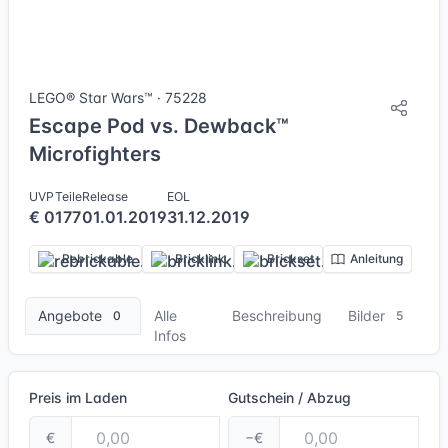
5 Bilder
LEGO® Star Wars™ · 75228
Escape Pod vs. Dewback™
Microfighters
UVP
Teile
Release
EOL
€ 0
177
01.01.2019
31.12.2019
Rebrickable
Bricklink
Brickset
Anleitung
Angebote
Alle
Beschreibung
Bilder
0
5
Infos
Preis im Laden
Gutschein / Abzug
€
−€