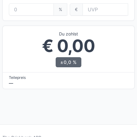
%
€
Du zahlst
€ 0,00
±0,0 %
Teilepreis
—