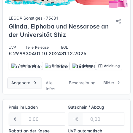
9 Bilder + 1 Videos
LEGO® Sonstiges · 75681
Glinda, Elphaba und Nessarose an
der Universität Shiz
UVP
Teile
Release
EOL
€ 29.99
304
01.10.2024
31.12.2025
Rebrickable
Bricklink
Brickset
Anleitung
Angebote
Alle
Beschreibung
Bilder
0
9
Infos
Preis im Laden
Gutschein / Abzug
€
−€
Rabatt an der Kasse
UVP
automatisch