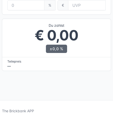
%
€
Du zahlst
€ 0,00
±0,0 %
Teilepreis
—
The Brickbank APP