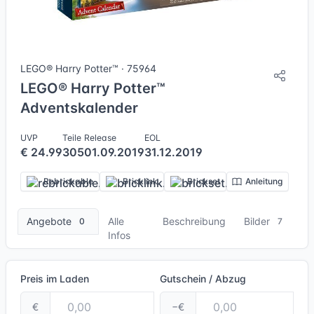
7 Bilder
LEGO® Harry Potter™ · 75964
LEGO® Harry Potter™
Adventskalender
UVP
Teile
Release
EOL
€ 24.99
305
01.09.2019
31.12.2019
Rebrickable
Bricklink
Brickset
Anleitung
Angebote
Alle
Beschreibung
Bilder
0
7
Infos
Preis im Laden
Gutschein / Abzug
€
−€