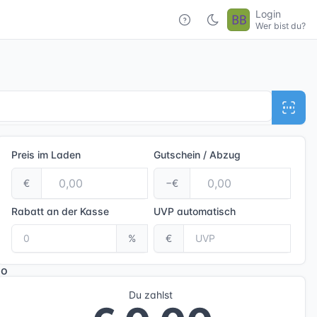
Login
Wer bist du?
Preis im Laden
Gutschein / Abzug
€
−€
Rabatt an der Kasse
UVP
automatisch
%
€
Du zahlst