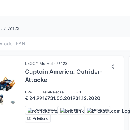
t
76123
LEGO® Marvel · 76123
Captain America: Outrider-
Attacke
UVP
Teile
Release
EOL
€ 24.99
167
31.03.2019
31.12.2020
Rebrickable
Bricklink
Brickset
Anleitung