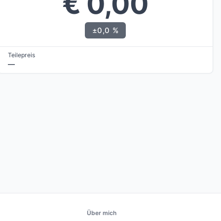
€ 0,00
±0,0 %
Teilepreis
—
Über mich