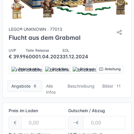
11 Bilder + 1 Videos
LEGO® UNKNOWN · 77013
Flucht aus dem Grabmal
UVP
Teile
Release
EOL
€ 39.99
600
01.04.2023
31.12.2024
Rebrickable
Bricklink
Brickset
Anleitung
Angebote
Alle
Beschreibung
Bilder
0
11
Infos
Preis im Laden
Gutschein / Abzug
€
−€