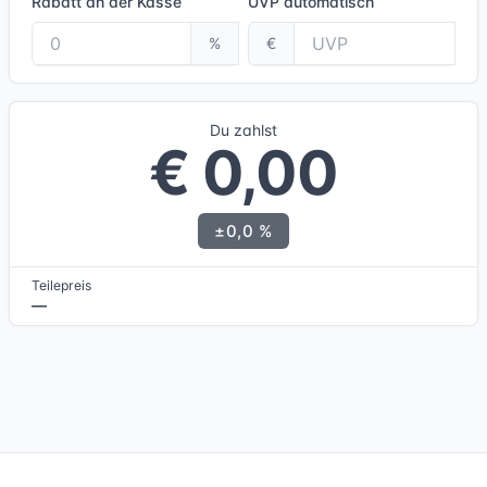
Rabatt an der Kasse
UVP
automatisch
%
€
Du zahlst
€ 0,00
±0,0 %
Teilepreis
—