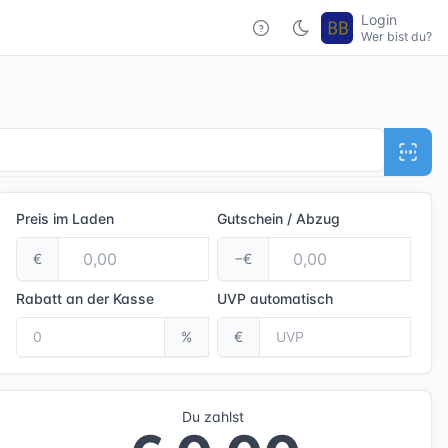
Login
Wer bist du?
Preis im Laden
Gutschein / Abzug
€
−€
Rabatt an der Kasse
UVP
automatisch
%
€
Du zahlst