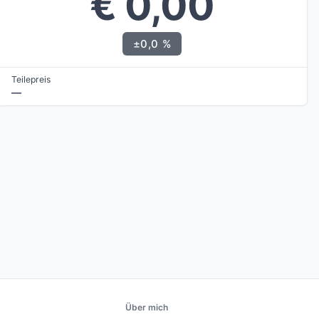
€ 0,00
±0,0 %
Teilepreis
—
Über mich