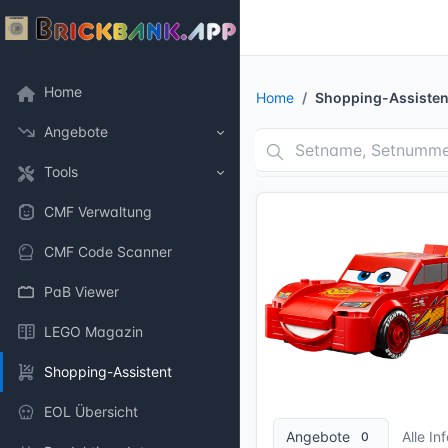
Home
Home
Shopping-Assisten
Angebote
Tools
CMF Verwaltung
CMF Code Scanner
PaB Viewer
LEGO Magazin
Shopping-Assistent
7 Bilder + 1 Videos
EOL Übersicht
Angebote
Alle In
0