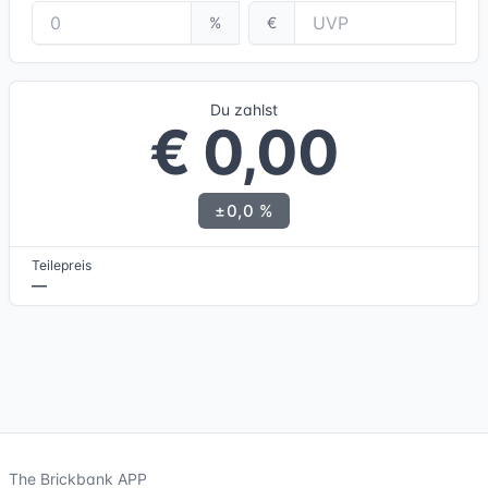
%
€
Du zahlst
€ 0,00
±0,0 %
Teilepreis
—
The Brickbank APP