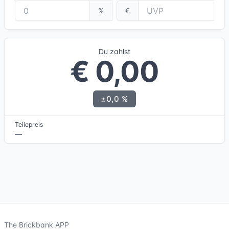
%
€
Du zahlst
€ 0,00
±0,0 %
Teilepreis
—
The Brickbank APP