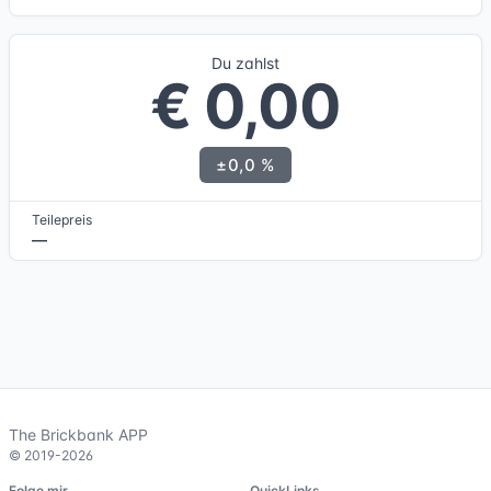
Du zahlst
€ 0,00
±0,0 %
Teilepreis
—
The Brickbank APP
© 2019-2026
Folge mir
QuickLinks