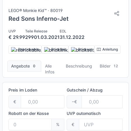
LEGO® Monkie Kid™ · 80019
Red Sons Inferno-Jet
UVP
Teile
Release
EOL
€ 29.99
299
01.03.2021
31.12.2022
Rebrickable
Bricklink
Brickset
Anleitung
Angebote
Alle
Beschreibung
Bilder
0
12
Infos
Preis im Laden
Gutschein / Abzug
€
−€
Rabatt an der Kasse
UVP
automatisch
%
€