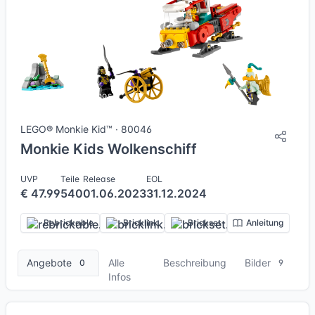
9 Bilder + 1 Videos
LEGO® Monkie Kid™ · 80046
Monkie Kids Wolkenschiff
UVP
Teile
Release
EOL
€ 47.99
540
01.06.2023
31.12.2024
Rebrickable
Bricklink
Brickset
Anleitung
Angebote
Alle
Beschreibung
Bilder
0
9
Infos