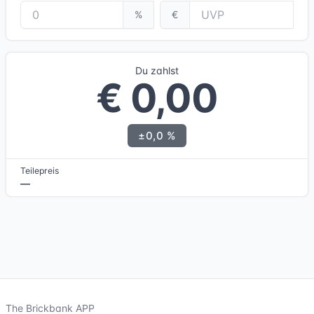
%
€
Du zahlst
€ 0,00
±0,0 %
Teilepreis
—
The Brickbank APP