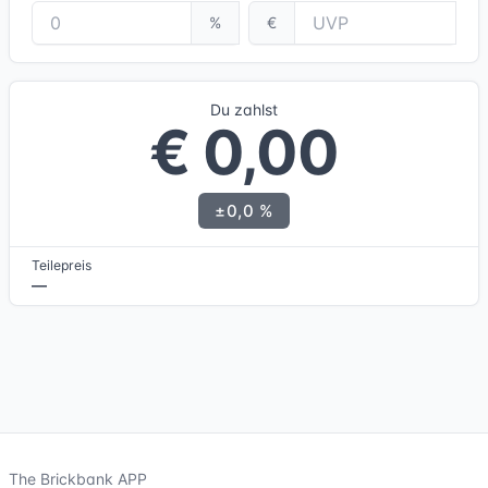
%
€
Du zahlst
€ 0,00
±0,0 %
Teilepreis
—
The Brickbank APP