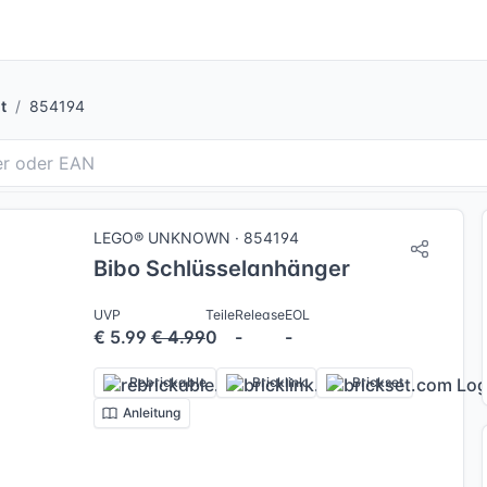
t
854194
LEGO® UNKNOWN · 854194
Bibo Schlüsselanhänger
UVP
Teile
Release
EOL
€ 5.99
€ 4.99
0
-
-
Rebrickable
Bricklink
Brickset
Anleitung