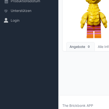
Produktionsdatum
Unterstützen
Login
3 Bilder
Angebote
Alle In
0
The Brickbank APP