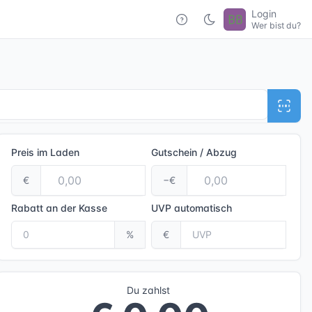
Login
Wer bist du?
Preis im Laden
Gutschein / Abzug
€
−€
Rabatt an der Kasse
UVP
automatisch
%
€
Du zahlst