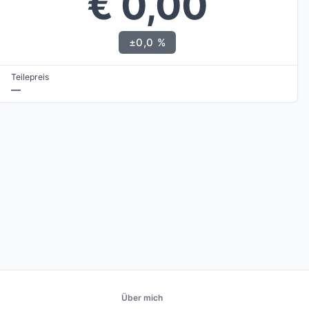
€ 0,00
±0,0 %
Teilepreis
—
Über mich