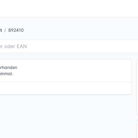
t
892410
vorhanden
einmal.