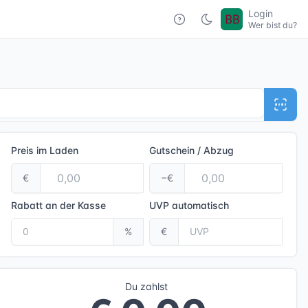
Login
Wer bist du?
Preis im Laden
Gutschein / Abzug
€
−€
Rabatt an der Kasse
UVP
automatisch
%
€
Du zahlst