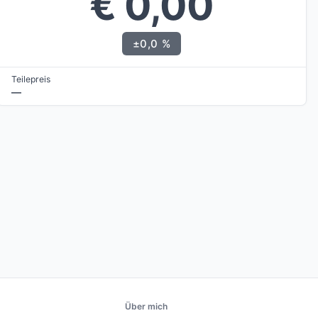
€ 0,00
±0,0 %
Teilepreis
—
Über mich