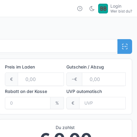
Login
Wer bist du?
Preis im Laden
Gutschein / Abzug
€
−€
Rabatt an der Kasse
UVP
automatisch
%
€
Du zahlst