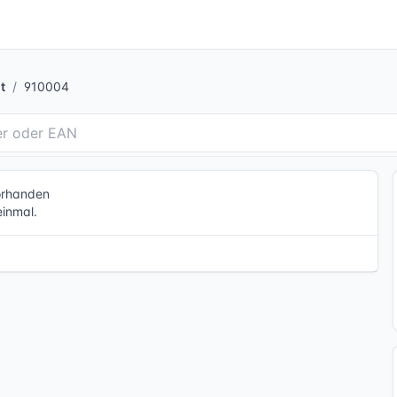
t
910004
vorhanden
einmal.