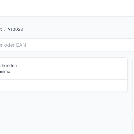
t
910028
vorhanden
einmal.