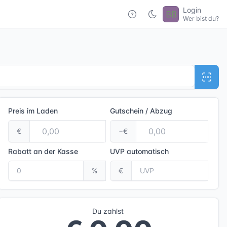
Login
Wer bist du?
Preis im Laden
Gutschein / Abzug
€
−€
Rabatt an der Kasse
UVP
automatisch
%
€
Du zahlst