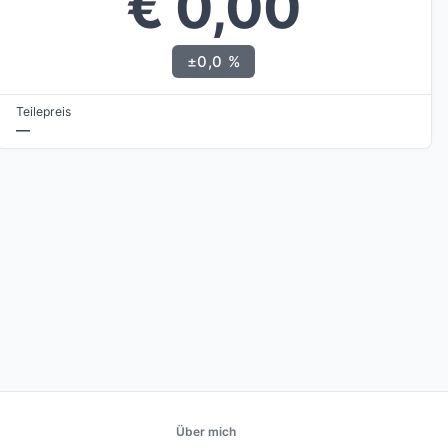
€ 0,00
±0,0 %
Teilepreis
—
Über mich