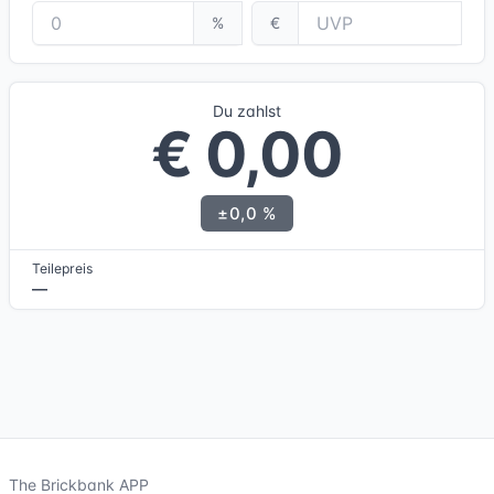
%
€
Du zahlst
€ 0,00
±0,0 %
Teilepreis
—
The Brickbank APP